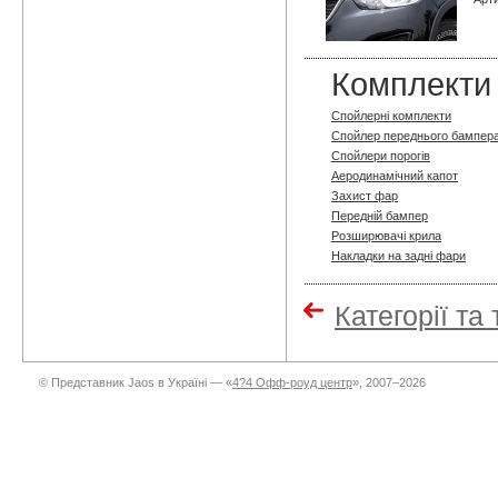
Комплекти 
Спойлерні комплекти
Спойлер переднього бампер
Спойлери порогів
Аеродинамічний капот
Захист фар
Передній бампер
Розширювачі крила
Накладки на задні фари
Категорії та
© Представник Jaos в Україні — «
4?4 Офф-роуд центр
», 2007–2026