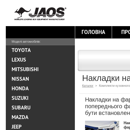
ГОЛОВНА
ПР
Моделі автомобілів:
TOYOTA
LEXUS
MITSUBISHI
Накладки на
NISSAN
Каталог
>
Комплекти кузовного
HONDA
SUZUKI
Накладки на фар
попереднього фа
SUBARU
бути встановлен
MAZDA
Нак
JEEP
фар