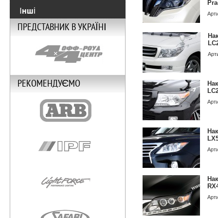
Pra
Інші
Арт
ПРЕДСТАВНИК В УКРАЇНІ
На
LC
Арт
РЕКОМЕНДУЄМО
Нак
LC2
Арт
Нак
LX5
Арт
Нак
RX4
Арт