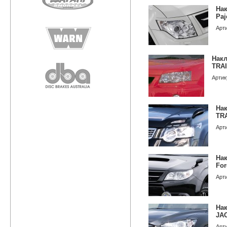
Нак
Paj
Арт
Накл
TRAI
Артик
Нак
TRA
Арт
Нак
For
Арт
Нак
JA
Арт