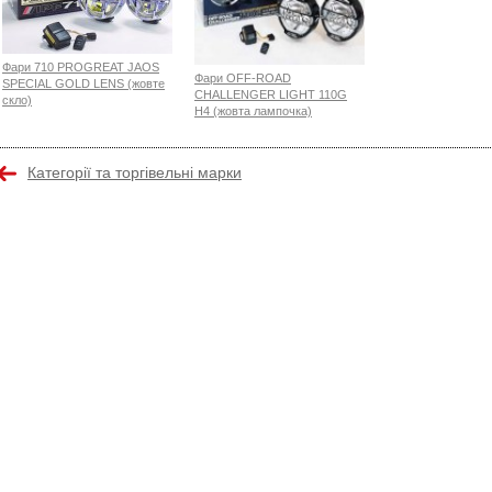
Фари 710 PROGREAT JAOS
Фари OFF-ROAD
SPECIAL GOLD LENS (жовте
CHALLENGER LIGHT 110G
скло)
H4 (жовта лампочка)
Категорії та торгівельні марки