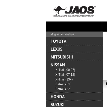
Моделі автомобілів:
TOYOTA
LEXUS
MITSUBISHI
NISSAN
X-Trail (00-07)
X-Trail (07-12)
X-Trail (13+)
Patrol Y61
Patrol Y62
HONDA
SUZUKI