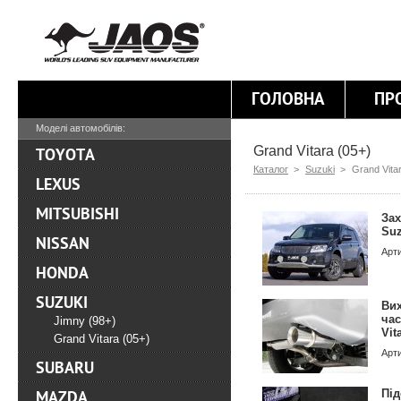
ГОЛОВНА
ПР
Моделі автомобілів:
Grand Vitara (05+)
TOYOTA
Каталог
>
Suzuki
>
Grand Vita
LEXUS
MITSUBISHI
Зах
Suz
NISSAN
Арт
HONDA
SUZUKI
Вих
час
Jimny (98+)
Vit
Grand Vitara (05+)
Арт
SUBARU
Під
MAZDA