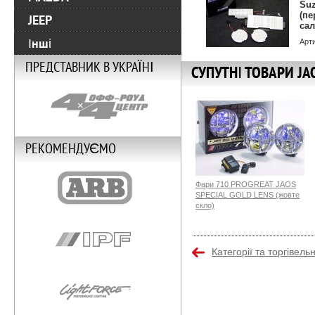
Suz
(пе
JEEP
сал
Інші
Арт
ПРЕДСТАВНИК В УКРАЇНІ
СУПУТНІ ТОВАРИ JA
РЕКОМЕНДУЄМО
Фари 710 PROGREAT JAOS
SPECIAL GOLD LENS (жовте
скло)
Категорії та торгівель