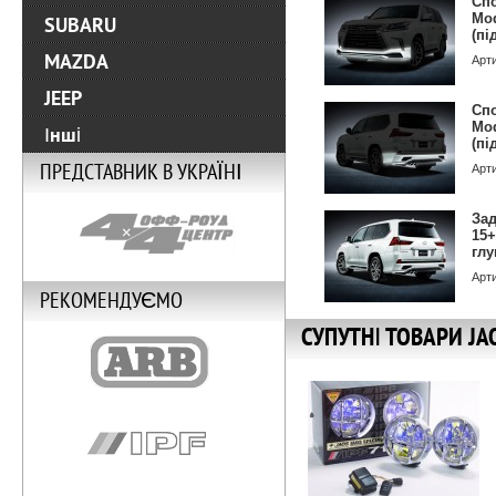
Сп
Mod
SUBARU
(пі
MAZDA
Арт
JEEP
Сп
Mod
Інші
(пі
ПРЕДСТАВНИК В УКРАЇНІ
Арт
Зад
15+
глу
Арт
РЕКОМЕНДУЄМО
СУПУТНІ ТОВАРИ JA