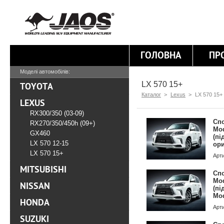
ГОЛОВНА
ПР
Моделі автомобілів:
LX 570 15+
TOYOTA
Каталог
>
Lexus
>
LX 570 15+
LEXUS
RX300/350 (03-09)
Сп
RX270/350/450h (09+)
Mod
GX460
(пі
LX 570 12-15
ори
LX 570 15+
Арт
MITSUBISHI
Сп
Mod
NISSAN
(пі
Mod
HONDA
Арт
SUZUKI