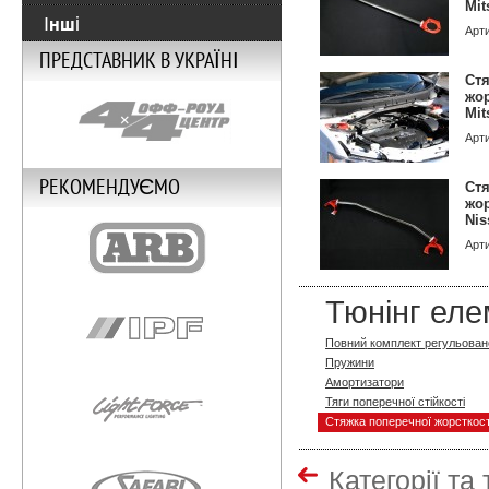
Mit
Інші
Арт
ПРЕДСТАВНИК В УКРАЇНІ
Стя
жор
Mit
Арт
РЕКОМЕНДУЄМО
Стя
жор
Nis
Арт
Тюнінг еле
Повний комплект регульовано
Пружини
Амортизатори
Тяги поперечної стійкості
Стяжка поперечної жорсткост
Категорії та