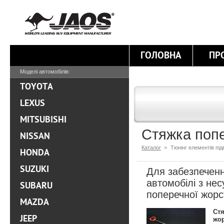
ГОЛОВНА
ПР
Моделі автомобілів:
TOYOTA
LEXUS
MITSUBISHI
Стяжка попе
NISSAN
Каталог
>
Тюнінг елементів під
HONDA
SUZUKI
Для забезпеченн
автомобілі з не
SUBARU
поперечної жорст
MAZDA
Стя
JEEP
жор