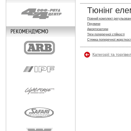
Тюнінг еле
Повний комплект регульовано
Пружини
Амортизатори
РЕКОМЕНДУЄМО
Тяги поперечної стійкості
Стяжка поперечної жорсткост
Категорії та торгіве