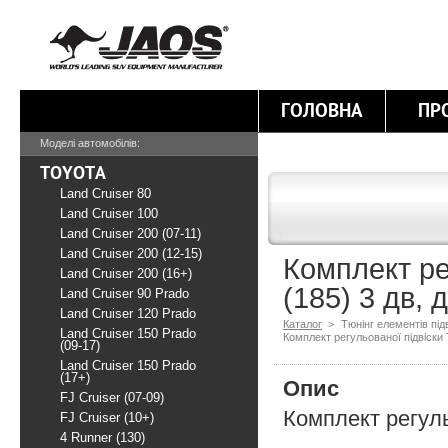
ГОЛОВНА
ПР
Моделі автомобілів:
TOYOTA
Land Cruiser 80
Land Cruiser 100
Land Cruiser 200 (07-11)
Land Cruiser 200 (12-15)
Комплект ре
Land Cruiser 200 (16+)
(185) 3 дв, 
Land Cruiser 90 Prado
Land Cruiser 120 Prado
Каталог
>
Тюнінг елементів під
Land Cruiser 150 Prado
Комплект регульованої підвіски 
(09-17)
Land Cruiser 150 Prado
(17+)
Опис
FJ Cruiser (07-09)
Комплект регуль
FJ Cruiser (10+)
4 Runner (130)