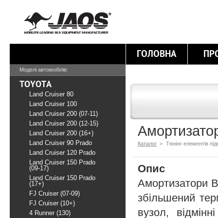
ГОЛОВНА
ПР
Моделі автомобілів:
TOYOTA
Land Cruiser 80
Land Cruiser 100
Land Cruiser 200 (07-11)
Land Cruiser 200 (12-15)
Амортизатор
Land Cruiser 200 (16+)
Land Cruiser 90 Prado
Каталог
>
Тюнінг елементів під
Land Cruiser 120 Prado
Land Cruiser 150 Prado
Опис
(09-17)
Land Cruiser 150 Prado
Амортизатори B
(17+)
FJ Cruiser (07-09)
збільшений тер
FJ Cruiser (10+)
вузол, відмінн
4 Runner (130)