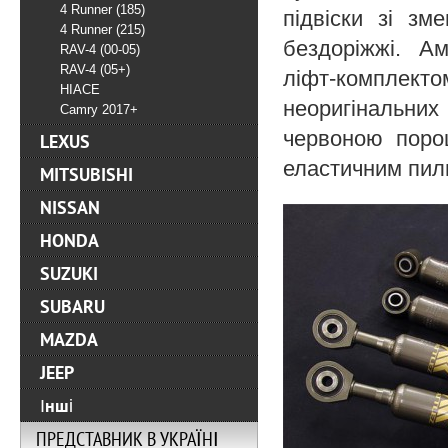
4 Runner (185)
підвіски зі зм
4 Runner (215)
бездоріжжі. А
RAV-4 (00-05)
RAV-4 (05+)
ліфт-комплек
HIACE
неоригінальни
Camry 2017+
червоною поро
LEXUS
еластичним пил
MITSUBISHI
NISSAN
HONDA
SUZUKI
SUBARU
MAZDA
JEEP
Інші
ПРЕДСТАВНИК В УКРАЇНІ