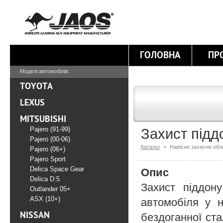
ГОЛОВНА
ПР
Моделі автомобілів:
TOYOTA
LEXUS
MITSUBISHI
Pajero (91-99)
Захист піддо
Pajero (00-06)
Каталог
>
Навісне захисне об
Pajero (06+)
Pajero Sport
Delica Space Gear
Опис
Delica D:5
Захист піддон
Outlander 05+
ASX (10+)
автомобіля у н
NISSAN
бездоганної ста