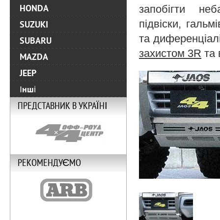
запобігти не
HONDA
підвіски, гальм
SUZUKI
та диференціалі
SUBARU
захистом 3R
та 
MAZDA
JEEP
Інші
ПРЕДСТАВНИК В УКРАЇНІ
РЕКОМЕНДУЄМО