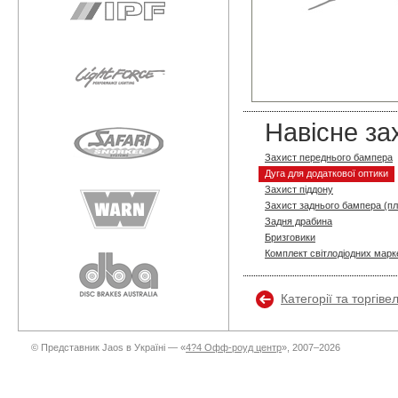
Навісне за
Захист переднього бампера
Дуга для додаткової оптики
Захист піддону
Захист заднього бампера (п
Задня драбина
Бризговики
Комплект світлодіодних марке
Категорії та торгіве
© Представник Jaos в Україні — «
4?4 Офф-роуд центр
», 2007–2026