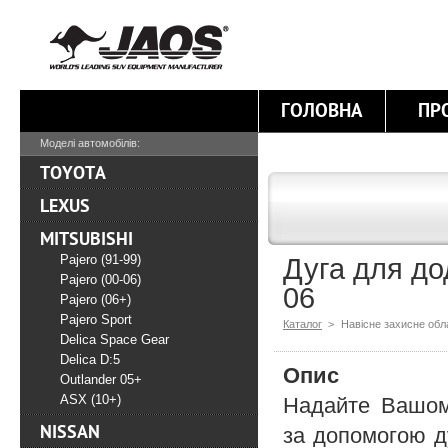
ГОЛОВНА
ПР
Моделі автомобілів:
TOYOTA
LEXUS
MITSUBISHI
Pajero (91-99)
Дуга для дод
Pajero (00-06)
06
Pajero (06+)
Pajero Sport
Каталог
>
Навісне захисне об
Delica Space Gear
Delica D:5
Опис
Outlander 05+
ASX (10+)
Надайте Вашом
NISSAN
за допомогою д