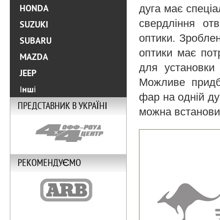
дуга має спеці
HONDA
свердління от
SUZUKI
оптики. Зроблен
SUBARU
оптики має пот
MAZDA
для установки 
JEEP
Можливе придб
Інші
фар на одній ду
ПРЕДСТАВНИК В УКРАЇНІ
можна встановит
РЕКОМЕНДУЄМО