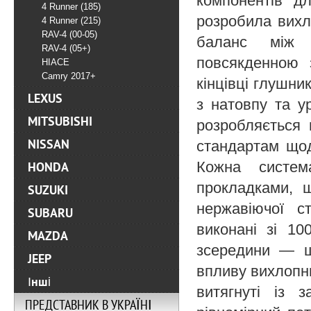
компонентів д
4 Runner (185)
розробила вихл
4 Runner (215)
RAV-4 (00-05)
баланс між 
RAV-4 (05+)
повсякденною 
HIACE
Camry 2017+
кінцівці глушни
LEXUS
з натовпу та у
MITSUBISHI
розробляється 
NISSAN
стандартам щод
Кожна систем
HONDA
прокладками, 
SUZUKI
нержавіючої с
SUBARU
виконані зі 10
MAZDA
зсередини — щ
JEEP
впливу вихлопних
Інші
витягнуті із 
ПРЕДСТАВНИК В УКРАЇНІ