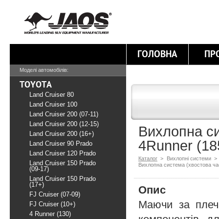
ГОЛОВНА
ПР
Моделі автомобілів:
TOYOTA
Land Cruiser 80
Land Cruiser 100
Land Cruiser 200 (07-11)
Land Cruiser 200 (12-15)
Вихлопна си
Land Cruiser 200 (16+)
4Runner (1
Land Cruiser 90 Prado
Land Cruiser 120 Prado
Каталог
>
Вихлопні системи >
Land Cruiser 150 Prado
Вихлопна система (хвостова ча
(09-17)
Land Cruiser 150 Prado
(17+)
Опис
FJ Cruiser (07-09)
Маючи за плеч
FJ Cruiser (10+)
4 Runner (130)