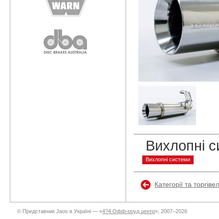
Вихлопні с
Вихлопні системи
Категорії та торгіве
© Представник Jaos в Україні — «
4?4 Офф-роуд центр
», 2007–2026