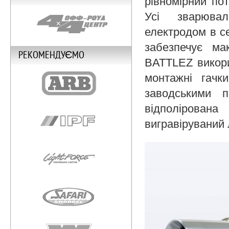
рівномірний пот
Усі зварюва
електродом в се
забезпечує ма
РЕКОМЕНДУЄМО
BATTLEZ викори
монтажні гачк
заводськими п
відполірована
вигравіруваний